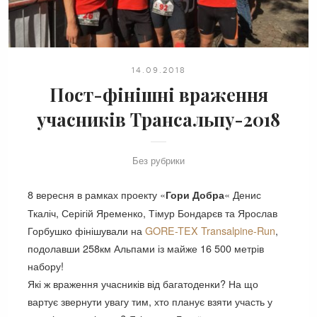
14.09.2018
Пост-фінішні враження
учасників Трансальпу-2018
Без рубрики
8 вересня в рамках проекту «
«
Денис
Гори
Добра
Ткаліч, Серігій Яременко, Тімур Бондарєв та Ярослав
Горбушко фінішували на
GORE-TEX Transalpine-Run
,
подолавши 258км Альпами із майже 16 500 метрів
набору!
Які ж враження учасників від багатоденки? На що
вартує звернути увагу тим, хто планує взяти участь у