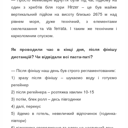
один з хребтів біля гори Hirzer – це був майже
вертикальний підйом на висоту близько 2675 м над
рівнем моря, дуже технічний, з елементами
скелелазання та via ferrata. І таким же технічним і
карколомним спуском.
Як проводили час в кінці дня, після фінішу
дистанцій? Чи відвідали всі паста-паті?
— Після фінішу наш день був строго регламентованим:
1) зразу після фінішу – шукаємо воду і готуємо
регейнер
2) після регейнера – розтяжка хвилин 10-15
3) потім, блек ролл – десь півгодинки
4) далі, перекус
5) йдемо в готель, невеличкий відпочинок (годинка-
півтори)
6) підготовка спорядження та одягу на наступний день