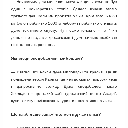
— Найважчим для мене виявився 4-й день, хоча це був
один з найкоротших етапів. Далася взнаки втома
третього дня, коли ми пробігли 53 км. Крім того, на 30
км було приблизно 2600 м набору і приблизно стільки ж
дуже технічного спуску. Ну і саме головне – та 4-ий
день я не вгадав з кросовками і дуже сильно позбивав
нігті та понатирав ноги.
Які місця сподобалися найбільше?
— Взагалі, всі Альпи дуже миловидні та красиві. Це як
поліпшена версія Карпат, де немає сміття, вирубки лісів
і депресивних селищ. Дуже сподобалося місто
Зьольден – це такий собі туристичний центр Австрії,
куди взимку приїжджають туристи покататися на лижах.
Що найбільше запам’яталося під час гонки?
— Просто неймовірні відчуття були під час підйому на