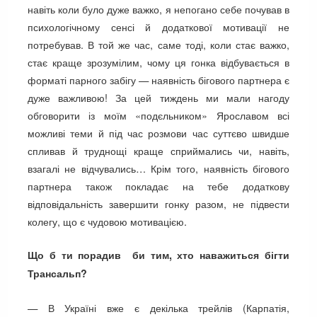
навіть коли було дуже важко, я непогано себе почував в
психологічному сенсі й додаткової мотивації не
потребував. В той же час, саме тоді, коли стає важко,
стає краще зрозумілим, чому ця гонка відбувається в
форматі парного забігу — наявність бігового партнера є
дуже важливою! За цей тиждень ми мали нагоду
обговорити із моїм «подєльником» Ярославом всі
можливі теми й під час розмови час суттєво швидше
спливав й труднощі краще сприймались чи, навіть,
взагалі не відчувались… Крім того, наявність бігового
партнера також покладає на тебе додаткову
відповідальність завершити гонку разом, не підвести
колегу, що є чудовою мотивацією.
Що б ти порадив би тим, хто наважиться бігти
Трансальп?
— В Україні вже є декілька трейлів (Карпатія,