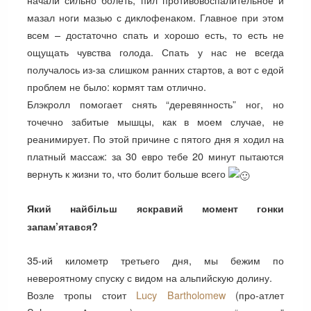
мазал ноги мазью с диклофенаком. Главное при этом
всем – достаточно спать и хорошо есть, то есть не
ощущать чувства голода. Спать у нас не всегда
получалось из-за слишком ранних стартов, а вот с едой
проблем не было: кормят там отлично.
Блэкролл помогает снять “деревянность” ног, но
точечно забитые мышцы, как в моем случае, не
реанимирует. По этой причине с пятого дня я ходил на
платный массаж: за 30 евро тебе 20 минут пытаются
вернуть к жизни то, что болит больше всего
Який найбільш яскравий момент гонки
запам’ятався?
35-ий километр третьего дня, мы бежим по
невероятному спуску с видом на альпийскую долину.
Возле тропы стоит
Lucy Bartholomew
(про-атлет