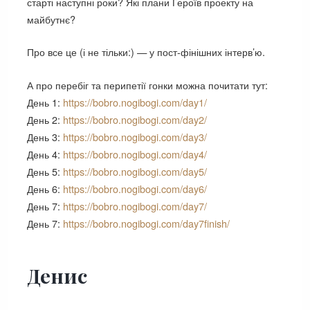
старті наступні роки? Які плани Героїв проекту на
майбутнє?
Про все це (і не тільки:) — у пост-фінішних інтерв’ю.
А про перебіг та перипетії гонки можна почитати тут:
День 1:
https://bobro.nogibogi.com/day1/
День 2:
https://bobro.nogibogi.com/day2/
День 3:
https://bobro.nogibogi.com/day3/
День 4:
https://bobro.nogibogi.com/day4/
День 5:
https://bobro.nogibogi.com/day5/
День 6:
https://bobro.nogibogi.com/day6/
День 7:
https://bobro.nogibogi.com/day7/
День 7:
https://bobro.nogibogi.com/day7finish/
Денис