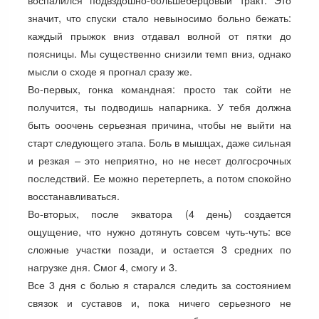
значит, что спуски стало невыносимо больно бежать:
каждый прыжок вниз отдавал волной от пятки до
поясницы. Мы существенно снизили темп вниз, однако
мысли о сходе я прогнал сразу же.
Во-первых, гонка командная: просто так сойти не
получится, ты подводишь напарника. У тебя должна
быть ооочень серьезная причина, чтобы не выйти на
старт следующего этапа. Боль в мышцах, даже сильная
и резкая – это неприятно, но не несет долгосрочных
последствий. Ее можно перетерпеть, а потом спокойно
восстанавливаться.
Во-вторых, после экватора (4 день) создается
ощущение, что нужно дотянуть совсем чуть-чуть: все
сложные участки позади, и остается 3 средних по
нагрузке дня. Смог 4, смогу и 3.
Все 3 дня с болью я старался следить за состоянием
связок и суставов и, пока ничего серьезного не