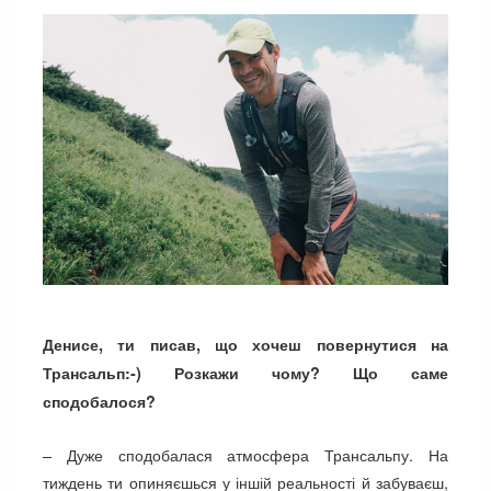
Денисе, ти писав, що хочеш повернутися на
Трансальп:-) Розкажи чому? Що саме
сподобалося?
– Дуже сподобалася атмосфера Трансальпу. На
тиждень ти опиняєшься у іншій реальності й забуваєш,