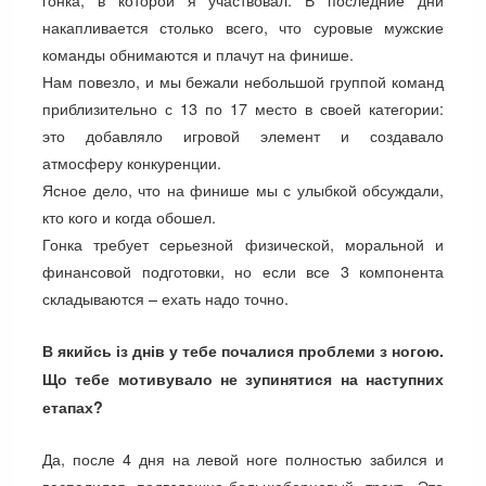
накапливается столько всего, что суровые мужские
команды обнимаются и плачут на финише.
Нам повезло, и мы бежали небольшой группой команд
приблизительно с 13 по 17 место в своей категории:
это добавляло игровой элемент и создавало
атмосферу конкуренции.
Ясное дело, что на финише мы с улыбкой обсуждали,
кто кого и когда обошел.
Гонка требует серьезной физической, моральной и
финансовой подготовки, но если все 3 компонента
складываются – ехать надо точно.
В якийсь із днів у тебе почалися проблеми з ногою.
Що тебе мотивувало не зупинятися на наступних
етапах?
Да, после 4 дня на левой ноге полностью забился и
воспалился подвздошно-большеберцовый тракт. Это