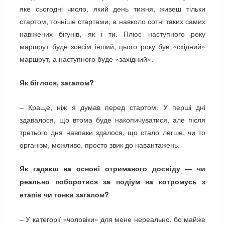
яке сьогодні число, який день тижня, живеш тільки
стартом, точніше стартами, а навколо сотні таких самих
навіжених бігунів, як і ти. Плюс наступного року
маршрут буде зовсім інший, цього року був «східний»
маршрут, а наступного буде «західний».
Як біглося, загалом?
– Краще, ніж я думав перед стартом. У перші дні
здавалося, що втома буде накопичуватися, але після
третього дня навпаки здалося, що стало легше, чи то
організм, можливо, просто звик до навантажень.
Як гадаєш на основі отриманого досвіду — чи
реально поборотися за подіум на котромусь з
етапів чи гонки загалом?
– У категорії «чоловіки» для мене нереально, бо майже