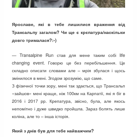
Ярославе, які в тебе лишилися враження від
Трансальпу загалом? Чи ще є крєпатура/наскільки
довго трималася?:-)
— Transalpine Run став для мене таким собі life
changing event. Говорю це без перебільшення. Це
складно описати словами але – мрія збулася і щось
змінилося в мені. Згодом зрозумію, що саме.
З фізичної точки зору, мені так здається, що Трансальп
«зайшов» мені краще, ніж 100км на Карпатії, які я біг в
2016 і 2017 рр. Крепатура, звісно, була, але якось
непомітно і дуже швидко пройшла. Зараз болять лише
коліна, але то – інша історія.
Який з днів був для тебе найважчим?