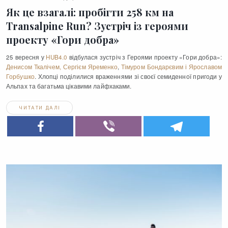
Як це взагалі: пробігти 258 км на
Transalpine Run? Зустріч із героями
проекту «Гори добра»
25 вересня у
HUB4.0
відбулася зустріч з Героями проекту «Гори добра»:
Денисом Ткалічем, Сергієм Яременко
,
Тімуром Бондарєвим і Ярославом
Горбушко
. Хлопці поділилися враженнями зі своєї семиденної пригоди у
Альпах та багатьма цікавими лайфхаками.
ЧИТАТИ ДАЛІ