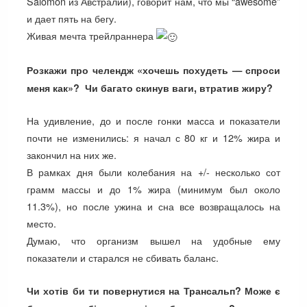
Salomon из Австралии), говорит нам, что мы “awesome”
и дает пять на бегу.
Живая мечта трейлраннера
Розкажи про челендж «хочешь похудеть — спроси
меня как»? Чи багато скинув ваги, втратив жиру?
На удивление, до и после гонки масса и показатели
почти не изменились: я начал с 80 кг и 12% жира и
закончил на них же.
В рамках дня были колебания на +/- несколько сот
грамм массы и до 1% жира (минимум был около
11.3%), но после ужина и сна все возвращалось на
место.
Думаю, что организм вышел на удобные ему
показатели и старался не сбивать баланс.
Чи хотів би ти повернутися на Трансальп? Може є