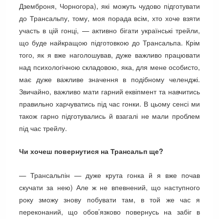
Дземброня, Чорногора), які можуть чудово підготувати
до Трансальпу, тому, моя порада всім, хто хоче взяти
участь в цій гонці, — активно бігати українські трейли,
що буде найкращою підготовкою до Трансальпа. Крім
того, як я вже наголошував, дуже важливо працювати
над психологічною складовою, яка, для мене особисто,
має дуже важливе значення в подібному челенджі.
Звичайно, важливо мати гарний еквіпмент та навчитись
правильно харчуватись під час гонки. В цьому сенсі ми
також гарно підготувались й взагалі не мали проблем
під час трейлу.
Чи хочеш повернутися на Трансальп ще?
— Трансальпін — дуже крута гонка й я вже почав
скучати за нею) Але ж не впевнений, що наступного
року зможу знову побувати там, в той же час я
переконаний, що обов’язково повернусь на забіг в