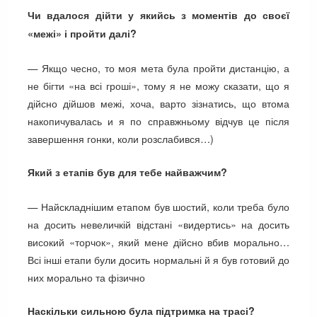
Чи вдалося дійти у якийсь з моментів до своєї
«межі» і пройти далі?
— Якщо чесно, то моя мета була пройти дистанцію, а
не бігти «на всі гроші», тому я не можу сказати, що я
дійсно дійшов межі, хоча, варто зізнатись, що втома
накопичувалась и я по справжньому відчув це після
завершення гонки, коли розслабився…)
Який з етапів був для тебе найважчим?
— Найскладнішим етапом був шостий, коли треба було
на досить невеличкій відстані «видертись» на досить
високий «торчок», який мене дійсно вбив морально…
Всі інші етапи були досить нормальні й я був готовий до
них морально та фізично
Наскільки сильною була підтримка на трасі?