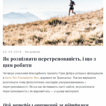
Без рубрики
20.09.2018
Як розпізнати перетренованість, і що з
цим робити
Четверо учасників благодійного проекту Гори Добра успішно фінішували
в
Gore Tex Transalpine Run
, відомого як Трансальп. Тож ми вирішили
розглянути тему фізіологічних наслідків ультранаванажень і
перетренованості. Як на нас впливають часті забіги, як розпізнати
перетренованість і як відновитись — у цьому матеріалі.
Цей матеріал випущений за підтримки