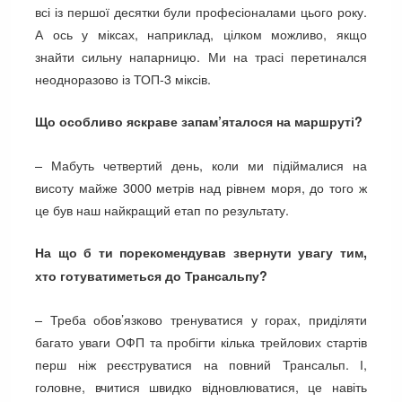
всі із першої десятки були професіоналами цього року.
А ось у міксах, наприклад, цілком можливо, якщо
знайти сильну напарницю. Ми на трасі перетинался
неодноразово із ТОП-3 міксів.
Що особливо яскраве запам’яталося на маршруті?
– Мабуть четвертий день, коли ми підіймалися на
висоту майже 3000 метрів над рівнем моря, до того ж
це був наш найкращий етап по результату.
На що б ти порекомендував звернути увагу тим,
хто готуватиметься до Трансальпу?
– Треба обов’язково тренуватися у горах, приділяти
багато уваги ОФП та пробігти кілька трейлових стартів
перш ніж реєструватися на повний Трансальп. І,
головне, вчитися швидко відновлюватися, це навіть