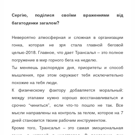
Сергію, поділися своїми враженнями від
багатоденки загалом?
Невероятно атмосферная и сложная в организации
гонка, которая не зря стала главной беговой
целью-2018. Главное, что дает Трансальп – это полное
погружение в мир горного бега на неделю.
Ты меняешь распорядок дня, приоритеты и способ
мышления, при этом окружают тебя исключительно
похожие на тебя люди.
К физическому фактору добавляется моральный:
между этапами нужно хорошо восстанавливаться и
срочно “чиниться”, если что-то пошло не так. Все
мысли направлены на контроль за телом, которое на 7
дней становится твоим рабочим инструментом.
Кроме того, Трансальп – это самая эмоциональная
гонка, в которой я участвовал. В последние дни