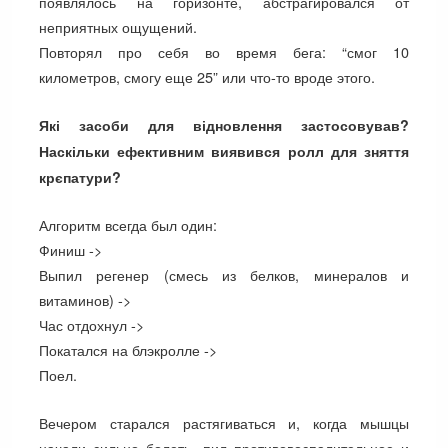
появлялось на горизонте, абстрагировался от
неприятных ощущений.
Повторял про себя во время бега: “смог 10
километров, смогу еще 25” или что-то вроде этого.
Які засоби для відновлення застосовував?
Наскільки ефективним виявився ролл для зняття
крєпатури?
Алгоритм всегда был один:
Финиш ->
Выпил регенер (смесь из белков, минералов и
витаминов) ->
Час отдохнул ->
Покатался на блэкролле ->
Поел.
Вечером старался растягиваться и, когда мышцы
начали сильно болеть, пил противовоспалительное и