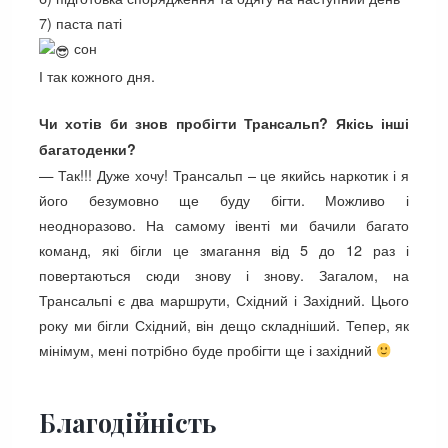
7) паста паті
сон
І так кожного дня.
Чи хотів би знов пробігти Трансальп? Якісь інші
багатоденки?
— Так!!! Дуже хочу! Трансальп – це якийсь наркотик і я
його безумовно ще буду бігти. Можливо і
неодноразово. На самому івенті ми бачили багато
команд, які бігли це змагання від 5 до 12 раз і
повертаються сюди знову і знову. Загалом, на
Трансальпі є два маршрути, Східний і Західний. Цього
року ми бігли Східний, він дещо складніший. Тепер, як
мінімум, мені потрібно буде пробігти ще і західний
Благодійність