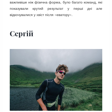
важливіше ніж фізична форма, було багато команд, які
показували крутий результат у перші дні але
відкочувалися у хвіст після «еватору».
Сергій