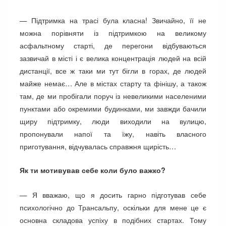
— Підтримка на трасі була класна! Звичайно, її не
можна порівняти із підтримкою на великому
асфальтному старті, де перегони відбуваються
зазвичай в місті і є велика концентрація людей на всій
дистанції, все ж таки ми тут бігли в горах, де людей
майже немає… Але в містах старту та фінішу, а також
там, де ми пробігали поруч із невеликими населеними
пунктами або окремими будинками, ми завжди бачили
щиру підтримку, люди виходили на вулицю,
пропонували напої та їжу, навіть власного
приготування, відчувалась справжня щирість…
Як ти мотивував себе коли було важко?
— Я вважаю, що я досить гарно підготував себе
психологічно до Трансальпу, оскільки для мене це є
основна складова успіху в подібних стартах. Тому