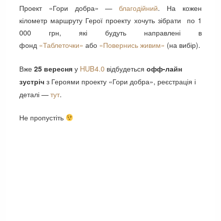
Проект «Гори добра» —
благодійний
. На кожен
кілометр маршруту Герої проекту хочуть зібрати по 1
000 грн, які будуть направлені в
фонд
«Таблеточки»
або
«Повернись живим»
(на вибір).
Вже
у
HUB4.0
відбудеться
25 вересня
офф-лайн
з Героями проекту «Гори добра», реєстрація і
зустріч
деталі —
тут
.
Не пропустіть